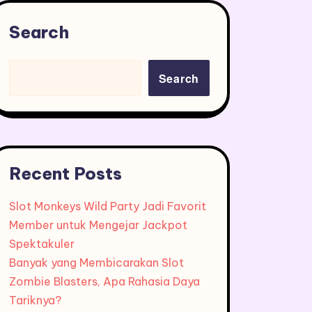
Search
Search
Recent Posts
Slot Monkeys Wild Party Jadi Favorit
Member untuk Mengejar Jackpot
Spektakuler
Banyak yang Membicarakan Slot
Zombie Blasters, Apa Rahasia Daya
Tariknya?