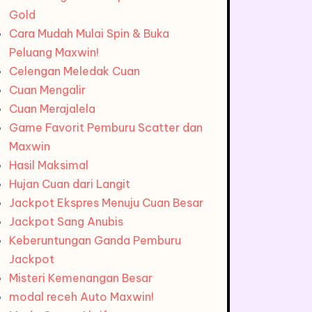
Gold
Cara Mudah Mulai Spin & Buka
Peluang Maxwin!
Celengan Meledak Cuan
Cuan Mengalir
Cuan Merajalela
Game Favorit Pemburu Scatter dan
Maxwin
Hasil Maksimal
Hujan Cuan dari Langit
Jackpot Ekspres Menuju Cuan Besar
Jackpot Sang Anubis
Keberuntungan Ganda Pemburu
Jackpot
Misteri Kemenangan Besar
modal receh Auto Maxwin!