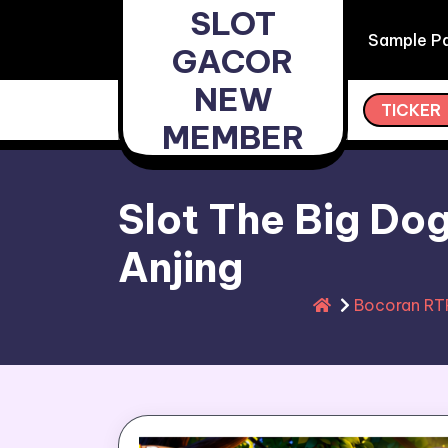
Skip
SLOT
to
Sample P
GACOR
content
NEW
T-BASED DIET | ADOPTING MINIMALISM: STREAMLIN
TICKER
MEMBER
Slot The Big Do
Anjing
Bocoran RT