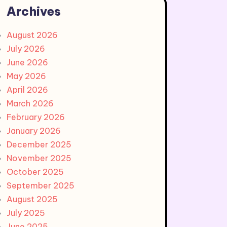
Archives
August 2026
July 2026
June 2026
May 2026
April 2026
March 2026
February 2026
January 2026
December 2025
November 2025
October 2025
September 2025
August 2025
July 2025
June 2025