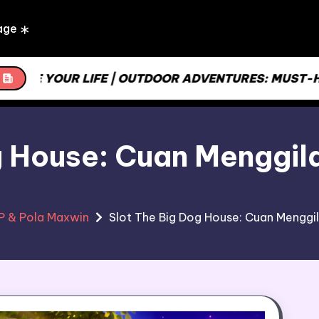
age
E YOUR LIFE | OUTDOOR ADVENTURES: MUST-HAVE 
g House: Cuan Menggil
P & Pola Maxwin
Slot The Big Dog House: Cuan Menggil