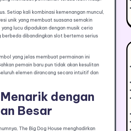
us. Setiap kali kombinasi kemenangan muncul,
resi unik yang membuat suasana semakin
yang lucu dipadukan dengan musik ceria
berbeda dibandingkan slot bertema serius
mbol yang jelas membuat permainan ini
hkan pemain baru pun tidak akan kesulitan
luruh elemen dirancang secara intuitif dan
 Menarik dengan
gan Besar
mumnya, The Big Dog House menghadirkan