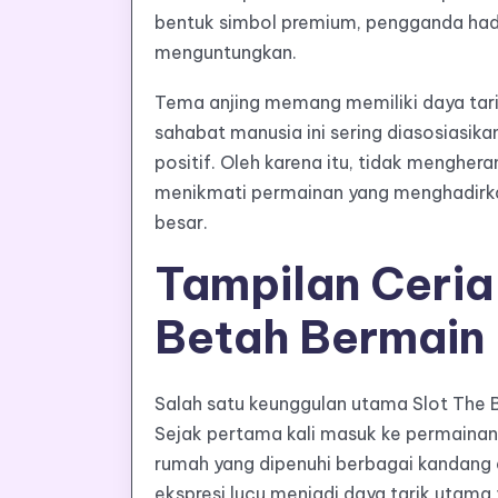
bentuk simbol premium, pengganda hadi
menguntungkan.
Tema anjing memang memiliki daya tarik
sahabat manusia ini sering diasosiasik
positif. Oleh karena itu, tidak menghe
menikmati permainan yang menghadirka
besar.
Tampilan Ceri
Betah Bermain
Salah satu keunggulan utama Slot The B
Sejak pertama kali masuk ke permainan
rumah yang dipenuhi berbagai kandang 
ekspresi lucu menjadi daya tarik utama