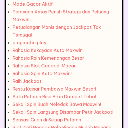
Mode Gacor Aktif
Perayaan Xmas Penuh Strategi dan Peluang
Maxwin
Petualangan Manis dengan Jackpot Tak
Terduga!
pragmatic play
Rahasia Kekayaan Auto Maxwin
Rahasia Raih Kemenangan Besar
Rahasia Slot Gacor di Macau
Rahasia Spin Auto Maxwin!
Raih Jackpot
Restu Kaisar Pembawa Maxwin Besar!
Satu Putaran Bisa Bikin Dompet Tebal
Sekali Spin Buah Meledak Bawa Maxwin!
Sekali Spin Langsung Disambar Petir Jackpot!!
Sensasi Cuan di Setiap Putaran
Slot Anti Boncos Pola Ringan Mudah Menang