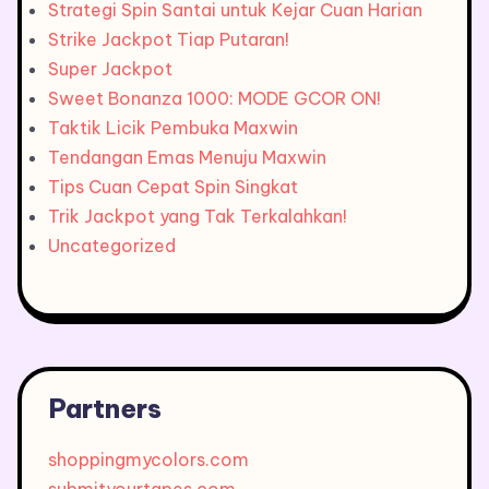
Strategi Spin Santai untuk Kejar Cuan Harian
Strike Jackpot Tiap Putaran!
Super Jackpot
Sweet Bonanza 1000: MODE GCOR ON!
Taktik Licik Pembuka Maxwin
Tendangan Emas Menuju Maxwin
Tips Cuan Cepat Spin Singkat
Trik Jackpot yang Tak Terkalahkan!
Uncategorized
Partners
shoppingmycolors.com
submityourtapes.com