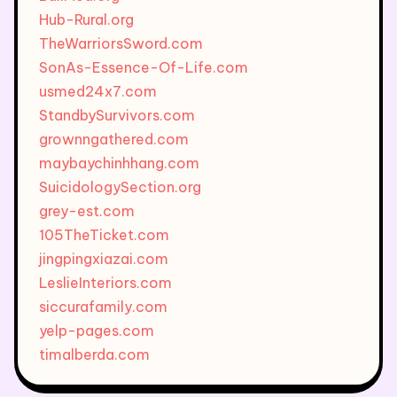
Hub-Rural.org
TheWarriorsSword.com
SonAs-Essence-Of-Life.com
usmed24x7.com
StandbySurvivors.com
grownngathered.com
maybaychinhhang.com
SuicidologySection.org
grey-est.com
105TheTicket.com
jingpingxiazai.com
LeslieInteriors.com
siccurafamily.com
yelp-pages.com
timalberda.com