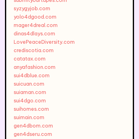
syzygyjob.com
yolo4dgood.com
mager4dreal.com
dinas4dlays.com
LovePeaceDiversity.com
crediscotia.com
catatax.com
anyafashion.com
sui4dblue.com
suicuan.com
suiaman.com
sui4dgo.com
suihomes.com
suimain.com
gen4dbom.com
gen4dseru.com