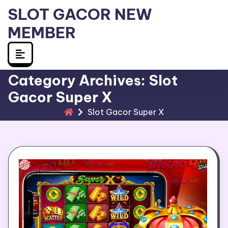
Skip
SLOT GACOR NEW
to
MEMBER
content
Category Archives: Slot
Gacor Super X
Slot Gacor Super X