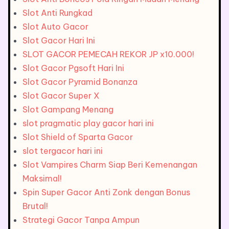
Slot Anti Rungkad
Slot Auto Gacor
Slot Gacor Hari Ini
SLOT GACOR PEMECAH REKOR JP x10.000!
Slot Gacor Pgsoft Hari Ini
Slot Gacor Pyramid Bonanza
Slot Gacor Super X
Slot Gampang Menang
slot pragmatic play gacor hari ini
Slot Shield of Sparta Gacor
slot tergacor hari ini
Slot Vampires Charm Siap Beri Kemenangan
Maksimal!
Spin Super Gacor Anti Zonk dengan Bonus
Brutal!
Strategi Gacor Tanpa Ampun