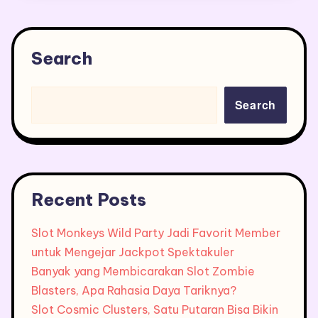
Search
Search
Recent Posts
Slot Monkeys Wild Party Jadi Favorit Member
untuk Mengejar Jackpot Spektakuler
Banyak yang Membicarakan Slot Zombie
Blasters, Apa Rahasia Daya Tariknya?
Slot Cosmic Clusters, Satu Putaran Bisa Bikin