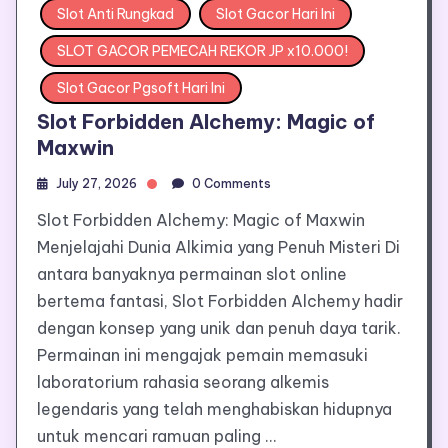
Slot Anti Rungkad
Slot Gacor Hari Ini
SLOT GACOR PEMECAH REKOR JP x10.000!
Slot Gacor Pgsoft Hari Ini
Slot Forbidden Alchemy: Magic of
Maxwin
July 27, 2026
0 Comments
Slot Forbidden Alchemy: Magic of Maxwin
Menjelajahi Dunia Alkimia yang Penuh Misteri Di
antara banyaknya permainan slot online
bertema fantasi, Slot Forbidden Alchemy hadir
dengan konsep yang unik dan penuh daya tarik.
Permainan ini mengajak pemain memasuki
laboratorium rahasia seorang alkemis
legendaris yang telah menghabiskan hidupnya
untuk mencari ramuan paling …