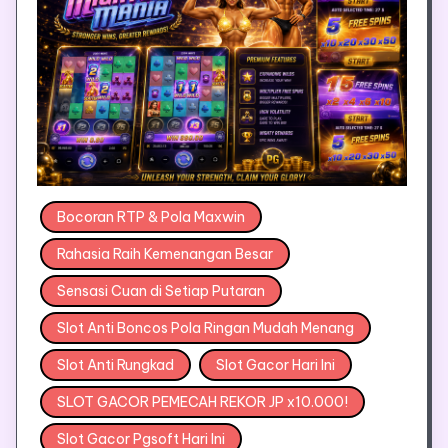
Bocoran RTP & Pola Maxwin
Rahasia Raih Kemenangan Besar
Sensasi Cuan di Setiap Putaran
Slot Anti Boncos Pola Ringan Mudah Menang
Slot Anti Rungkad
Slot Gacor Hari Ini
SLOT GACOR PEMECAH REKOR JP x10.000!
Slot Gacor Pgsoft Hari Ini