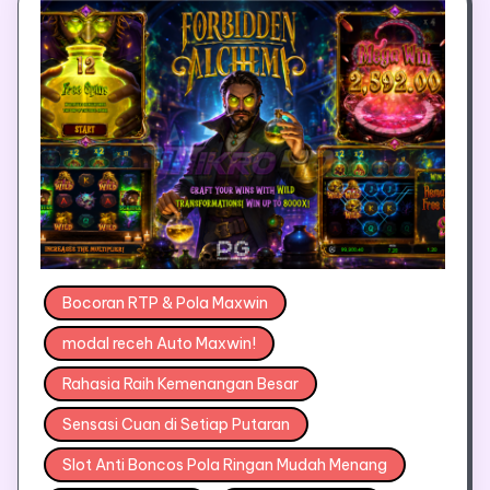
Bocoran RTP & Pola Maxwin
modal receh Auto Maxwin!
Rahasia Raih Kemenangan Besar
Sensasi Cuan di Setiap Putaran
Slot Anti Boncos Pola Ringan Mudah Menang