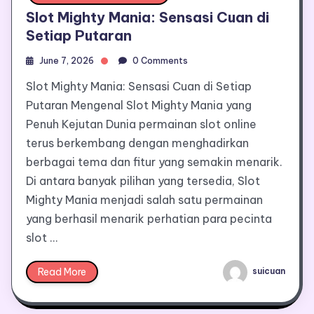
Slot Mighty Mania: Sensasi Cuan di
Setiap Putaran
June 7, 2026
0 Comments
Slot Mighty Mania: Sensasi Cuan di Setiap
Putaran Mengenal Slot Mighty Mania yang
Penuh Kejutan Dunia permainan slot online
terus berkembang dengan menghadirkan
berbagai tema dan fitur yang semakin menarik.
Di antara banyak pilihan yang tersedia, Slot
Mighty Mania menjadi salah satu permainan
yang berhasil menarik perhatian para pecinta
slot …
Read More
suicuan