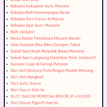
Rahasia Kekayaan Auto Maxwin
Rahasia Raih Kemenangan Besar
Rahasia Slot Gacor di Macau
Rahasia Spin Auto Maxwin!
Raih Jackpot
Restu Kaisar Pembawa Maxwin Besar!
Satu Putaran Bisa Bikin Dompet Tebal
Sekali Spin Buah Meledak Bawa Maxwin!
Sekali Spin Langsung Disambar Petir Jackpot!!
Sensasi Cuan di Setiap Putaran
Slot Anti Boncos Pola Ringan Mudah Menang
Slot Anti Rungkad
Slot Auto Gacor
Slot Gacor Hari Ini
SLOT GACOR PEMECAH REKOR JP x10.000!
Slot Gacor Pgsoft Hari Ini