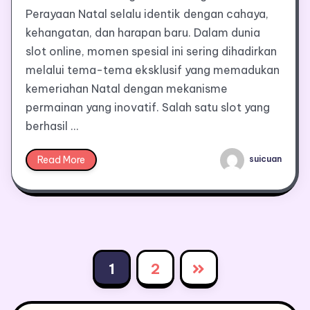
Perayaan Natal selalu identik dengan cahaya,
kehangatan, dan harapan baru. Dalam dunia
slot online, momen spesial ini sering dihadirkan
melalui tema-tema eksklusif yang memadukan
kemeriahan Natal dengan mekanisme
permainan yang inovatif. Salah satu slot yang
berhasil …
Read More
suicuan
Posts
1
2
pagination