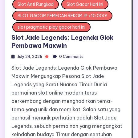
Slot Anti Rungkad
Slot Gacor Hari Ini
SLOT GACOR PEMECAH REKOR JP x10.000!
slot pragmatic play gacor hari ini
Slot Jade Legends: Legenda Giok
Pembawa Maxwin
July 24, 2026
0 Comments
Slot Jade Legends: Legenda Giok Pembawa
Maxwin Mengungkap Pesona Slot Jade
Legends yang Sarat Nuansa Timur Dunia
permainan slot online modern terus
berkembang dengan menghadirkan tema-
tema yang unik dan memikat. Salah satu yang
berhasil menarik perhatian adalah Slot Jade
Legends, sebuah permainan yang mengangkat
keindahan budaya Timur dengan sentuhan