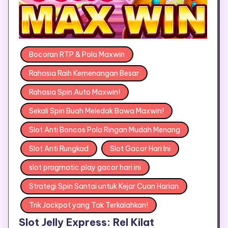
Bocoran RTP & Pola Maxwin
Rahasia Raih Kemenangan Besar
Rahasia Spin Auto Maxwin!
Sekali Spin Buah Meledak Bawa Maxwin!
Slot Anti Boncos Pola Ringan Mudah Menang
Slot Anti Rungkad
Slot Gacor Hari Ini
slot pragmatic play gacor hari ini
Strategi Spin Santai untuk Kejar Cuan Harian
Trik Jackpot yang Tak Terkalahkan!
Slot Jelly Express: Rel Kilat