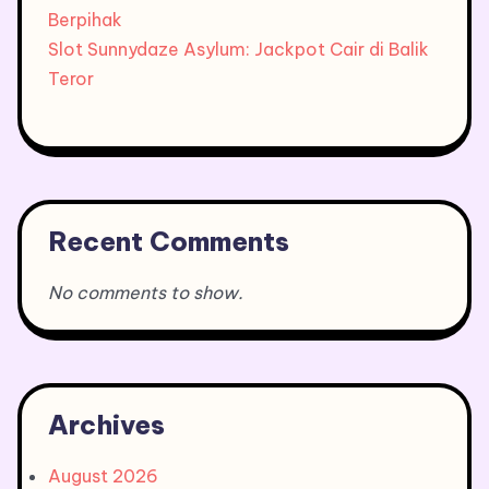
Berpihak
Slot Sunnydaze Asylum: Jackpot Cair di Balik
Teror
Recent Comments
No comments to show.
Archives
August 2026