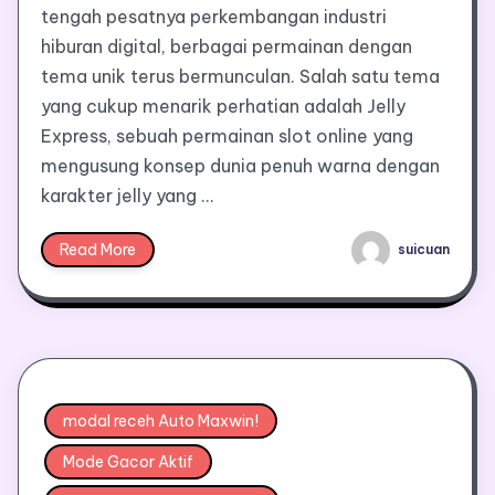
tengah pesatnya perkembangan industri
hiburan digital, berbagai permainan dengan
tema unik terus bermunculan. Salah satu tema
yang cukup menarik perhatian adalah Jelly
Express, sebuah permainan slot online yang
mengusung konsep dunia penuh warna dengan
karakter jelly yang …
Read More
suicuan
modal receh Auto Maxwin!
Mode Gacor Aktif