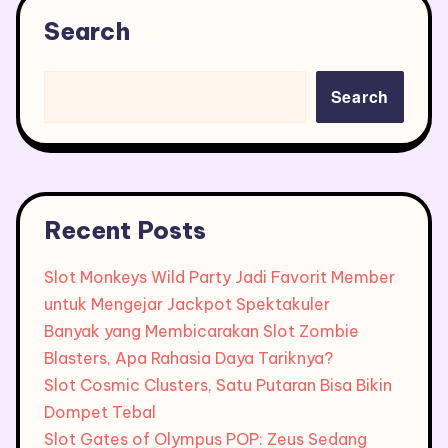
Search
Search
Recent Posts
Slot Monkeys Wild Party Jadi Favorit Member
untuk Mengejar Jackpot Spektakuler
Banyak yang Membicarakan Slot Zombie
Blasters, Apa Rahasia Daya Tariknya?
Slot Cosmic Clusters, Satu Putaran Bisa Bikin
Dompet Tebal
Slot Gates of Olympus POP: Zeus Sedang