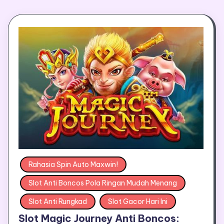
Rahasia Spin Auto Maxwin!
Slot Anti Boncos Pola Ringan Mudah Menang
Slot Anti Rungkad
Slot Gacor Hari Ini
Slot Magic Journey Anti Boncos: