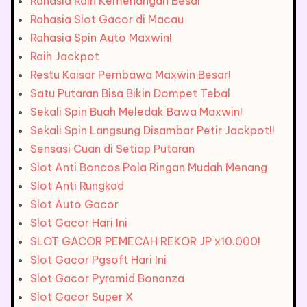
Rahasia Raih Kemenangan Besar
Rahasia Slot Gacor di Macau
Rahasia Spin Auto Maxwin!
Raih Jackpot
Restu Kaisar Pembawa Maxwin Besar!
Satu Putaran Bisa Bikin Dompet Tebal
Sekali Spin Buah Meledak Bawa Maxwin!
Sekali Spin Langsung Disambar Petir Jackpot!!
Sensasi Cuan di Setiap Putaran
Slot Anti Boncos Pola Ringan Mudah Menang
Slot Anti Rungkad
Slot Auto Gacor
Slot Gacor Hari Ini
SLOT GACOR PEMECAH REKOR JP x10.000!
Slot Gacor Pgsoft Hari Ini
Slot Gacor Pyramid Bonanza
Slot Gacor Super X