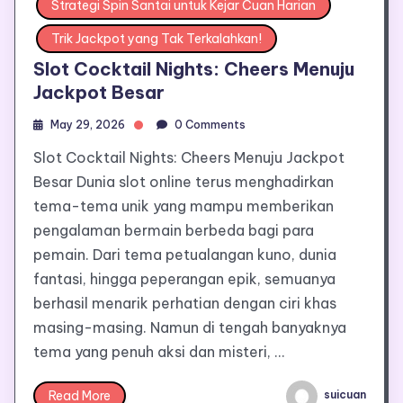
Strategi Spin Santai untuk Kejar Cuan Harian
Trik Jackpot yang Tak Terkalahkan!
Slot Cocktail Nights: Cheers Menuju
Jackpot Besar
May 29, 2026
0 Comments
Slot Cocktail Nights: Cheers Menuju Jackpot
Besar Dunia slot online terus menghadirkan
tema-tema unik yang mampu memberikan
pengalaman bermain berbeda bagi para
pemain. Dari tema petualangan kuno, dunia
fantasi, hingga peperangan epik, semuanya
berhasil menarik perhatian dengan ciri khas
masing-masing. Namun di tengah banyaknya
tema yang penuh aksi dan misteri, …
Read More
suicuan