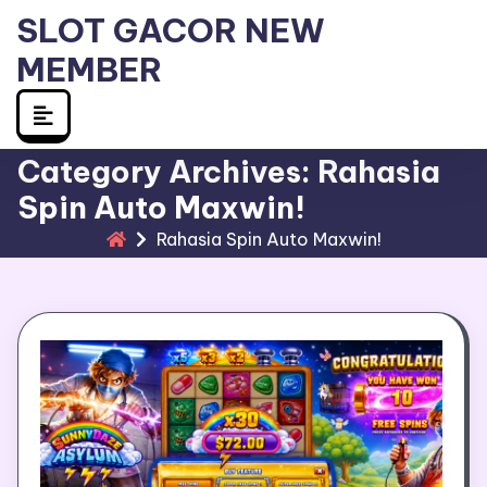
Skip
SLOT GACOR NEW
to
MEMBER
content
Category Archives: Rahasia
Spin Auto Maxwin!
Rahasia Spin Auto Maxwin!