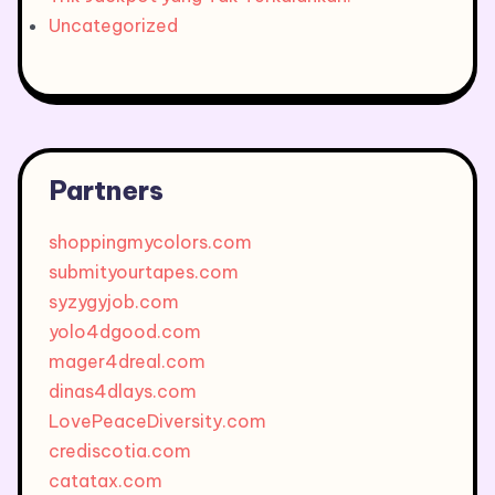
Uncategorized
Partners
shoppingmycolors.com
submityourtapes.com
syzygyjob.com
yolo4dgood.com
mager4dreal.com
dinas4dlays.com
LovePeaceDiversity.com
crediscotia.com
catatax.com