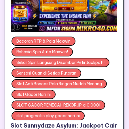
Bocoran RTP & Pola Maxwin
Rahasia Spin Auto Maxwin!
Sekali Spin Langsung Disambar Petir Jackpot!!
Sensasi Cuan di Setiap Putaran
Slot Anti Boncos Pola Ringan Mudah Menang
Slot Gacor Hari Ini
SLOT GACOR PEMECAH REKOR JP x10.000!
slot pragmatic play gacor hari ini
Slot Sunnydaze Asylum: Jackpot Cair