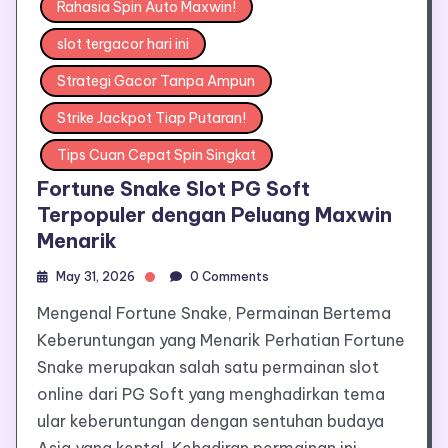
Rahasia Spin Auto Maxwin!
slot tergacor hari ini
Strategi Gacor Tanpa Ampun
Strike Jackpot Tiap Putaran!
Tips Cuan Cepat Spin Singkat
Fortune Snake Slot PG Soft
Terpopuler dengan Peluang Maxwin
Menarik
May 31, 2026
0 Comments
Mengenal Fortune Snake, Permainan Bertema
Keberuntungan yang Menarik Perhatian Fortune
Snake merupakan salah satu permainan slot
online dari PG Soft yang menghadirkan tema
ular keberuntungan dengan sentuhan budaya
Asia yang kental. Kehadiran permainan ini