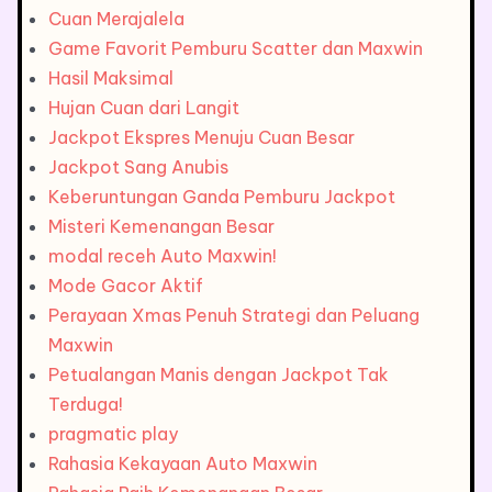
Cuan Merajalela
Game Favorit Pemburu Scatter dan Maxwin
Hasil Maksimal
Hujan Cuan dari Langit
Jackpot Ekspres Menuju Cuan Besar
Jackpot Sang Anubis
Keberuntungan Ganda Pemburu Jackpot
Misteri Kemenangan Besar
modal receh Auto Maxwin!
Mode Gacor Aktif
Perayaan Xmas Penuh Strategi dan Peluang
Maxwin
Petualangan Manis dengan Jackpot Tak
Terduga!
pragmatic play
Rahasia Kekayaan Auto Maxwin