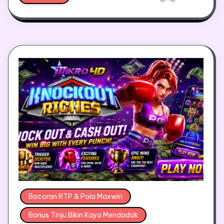
Bocoran RTP & Pola Maxwin
Bonus Tinju Bikin Kaya Mendadak