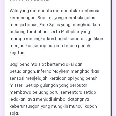
Wild yang membantu membentuk kombinasi
kemenangan, Scatter yang membuka jalan
menuju bonus, Free Spins yang menghadirkan
peluang tambahan, serta Multiplier yang
mampu meningkatkan hadiah secara signifikan
menjadikan setiap putaran terasa penuh
kejutan.
Bagi pencinta slot bertema aksi dan
petualangan, Inferno Mayhem menghadirkan
sensasi menjelajahi kerajaan api yang penuh
misteri. Setiap gulungan yang berputar
membawa peluang baru, sementara setiap
ledakan lava menjadi simbol datangnya
keberuntungan yang mungkin muncul kapan
saja.