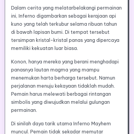
Dalam cerita yang melatarbelakangi permainan
ini, Inferno digambarkan sebagai kerajaan api
kuno yang telah terkubur selama ribuan tahun
di bawah lapisan bumi. Di tempat tersebut
tersimpan kristal-kristal panas yang dipercaya
memiliki kekuatan luar biasa.
Konon, hanya mereka yang berani menghadapi
panasnya lautan magma yang mampu
menemukan harta berharga tersebut. Namun
perjalanan menuju kekayaan tidaklah mudah.
Pemain harus melewati berbagai rintangan
simbolis yang diwujudkan melalui gulungan
permainan.
Di sinilah daya tarik utama Inferno Mayhem
muncul. Pemain tidak sekadar memutar