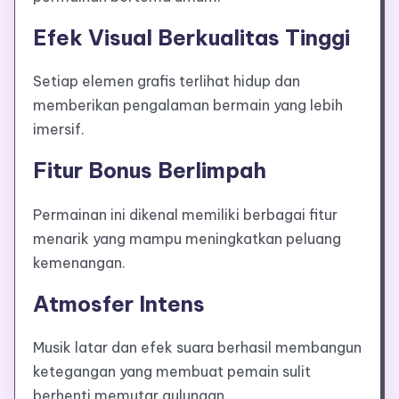
Efek Visual Berkualitas Tinggi
Setiap elemen grafis terlihat hidup dan
memberikan pengalaman bermain yang lebih
imersif.
Fitur Bonus Berlimpah
Permainan ini dikenal memiliki berbagai fitur
menarik yang mampu meningkatkan peluang
kemenangan.
Atmosfer Intens
Musik latar dan efek suara berhasil membangun
ketegangan yang membuat pemain sulit
berhenti memutar gulungan.