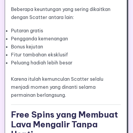
Beberapa keuntungan yang sering dikaitkan
dengan Scatter antara lain:
Putaran gratis
Pengganda kemenangan
Bonus kejutan
Fitur tambahan eksklusif
Peluang hadiah lebih besar
Karena itulah kemunculan Scatter selalu
menjadi momen yang dinanti selama
permainan berlangsung.
Free Spins yang Membuat
Lava Mengalir Tanpa