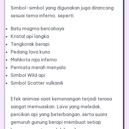
Simbol-simbol yang digunakan juga dirancang
sesuai tema inferno, seperti:
Batu magma bercahaya
Kristal api langka
Tengkorak berapi
Pedang lava kuno
Mahkota raja inferno
Permata merah menyala
Simbol Wild api
Simbol Scatter vulkanik
Efek animasi saat kemenangan terjadi terasa
sangat memuaskan. Lava yang meledak,
percikan api yang beterbangan, serta suara
gemuruh gunung berapi membuat setiap