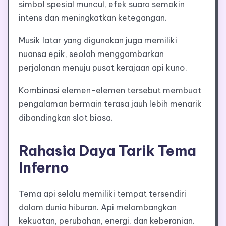
simbol spesial muncul, efek suara semakin
intens dan meningkatkan ketegangan.
Musik latar yang digunakan juga memiliki
nuansa epik, seolah menggambarkan
perjalanan menuju pusat kerajaan api kuno.
Kombinasi elemen-elemen tersebut membuat
pengalaman bermain terasa jauh lebih menarik
dibandingkan slot biasa.
Rahasia Daya Tarik Tema
Inferno
Tema api selalu memiliki tempat tersendiri
dalam dunia hiburan. Api melambangkan
kekuatan, perubahan, energi, dan keberanian.