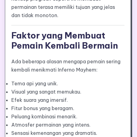
permainan terasa memiliki tujuan yang jelas
dan tidak monoton.
Faktor yang Membuat
Pemain Kembali Bermain
Ada beberapa alasan mengapa pemain sering
kembali menikmati Inferno Mayhem:
Tema api yang unik.
Visual yang sangat memukau.
Efek suara yang imersif.
Fitur bonus yang beragam.
Peluang kombinasi menarik.
Atmosfer permainan yang intens.
Sensasi kemenangan yang dramatis.