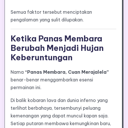
Semua faktor tersebut menciptakan
pengalaman yang sulit dilupakan.
Ketika Panas Membara
Berubah Menjadi Hujan
Keberuntungan
Nama
“Panas Membara, Cuan Merajalela”
benar-benar menggambarkan esensi
permainan ini.
Di balik kobaran lava dan dunia inferno yang
terlihat berbahaya, tersembunyi peluang
kemenangan yang dapat muncul kapan saja.
Setiap putaran membawa kemungkinan baru,