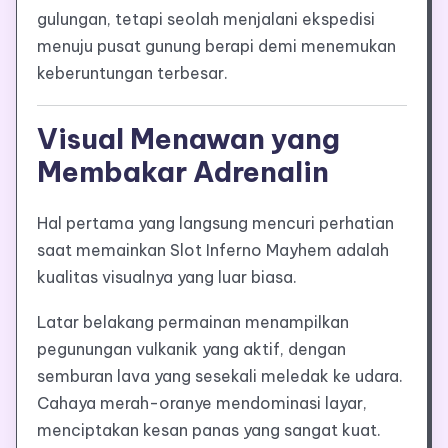
gulungan, tetapi seolah menjalani ekspedisi
menuju pusat gunung berapi demi menemukan
keberuntungan terbesar.
Visual Menawan yang
Membakar Adrenalin
Hal pertama yang langsung mencuri perhatian
saat memainkan Slot Inferno Mayhem adalah
kualitas visualnya yang luar biasa.
Latar belakang permainan menampilkan
pegunungan vulkanik yang aktif, dengan
semburan lava yang sesekali meledak ke udara.
Cahaya merah-oranye mendominasi layar,
menciptakan kesan panas yang sangat kuat.