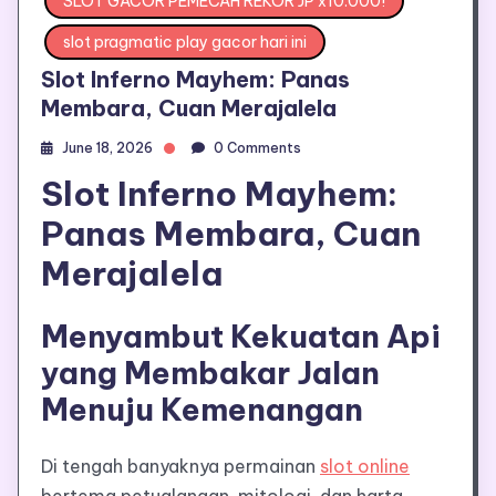
SLOT GACOR PEMECAH REKOR JP x10.000!
slot pragmatic play gacor hari ini
Slot Inferno Mayhem: Panas
Membara, Cuan Merajalela
June 18, 2026
0 Comments
Slot Inferno Mayhem:
Panas Membara, Cuan
Merajalela
Menyambut Kekuatan Api
yang Membakar Jalan
Menuju Kemenangan
Di tengah banyaknya permainan
slot online