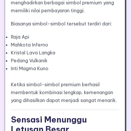
menghadirkan berbagai simbol premium yang
memiliki nilai pembayaran tinggi.
Biasanya simbol-simbol tersebut terdiri dari:
Raja Api
Mahkota Inferno
Kristal Lava Langka
Pedang Vulkanik
Inti Magma Kuno
Ketika simbol-simbol premium berhasil
membentuk kombinasi lengkap, kemenangan
yang dihasilkan dapat menjadi sangat menarik.
Sensasi Menunggu
Letusan Besar