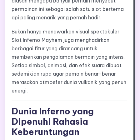
alasan mengapa banyak pemain menyebut
permainan ini sebagai salah satu slot bertema
api paling menarik yang pernah hadir.
Bukan hanya menawarkan visual spektakuler,
Slot Inferno Mayhem juga menghadirkan
berbagai fitur yang dirancang untuk
memberikan pengalaman bermain yang intens.
Setiap simbol, animasi, dan efek suara dibuat
sedemikian rupa agar pemain benar-benar
merasakan atmosfer dunia vulkanik yang penuh
energi.
Dunia Inferno yang
Dipenuhi Rahasia
Keberuntungan