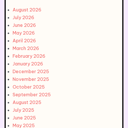
August 2026
July 2026
June 2026
May 2026
April 2026
March 2026
February 2026
January 2026
December 2025
November 2025
October 2025
September 2025
August 2025
July 2025
June 2025
May 2025