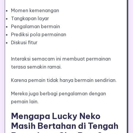
Momen kemenangan
Tangkapan layar
Pengalaman bermain
Prediksi pola permainan
Diskusi fitur
Interaksi semacam ini membuat permainan
terasa semakin ramai.
Karena pemain tidak hanya bermain sendirian.
Mereka juga berbagi pengalaman dengan
pemain lain.
Mengapa Lucky Neko
Masih Bertahan di Tengah