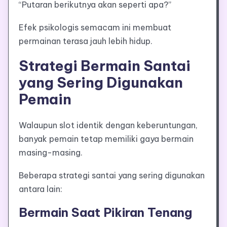
“Putaran berikutnya akan seperti apa?”
Efek psikologis semacam ini membuat
permainan terasa jauh lebih hidup.
Strategi Bermain Santai
yang Sering Digunakan
Pemain
Walaupun slot identik dengan keberuntungan,
banyak pemain tetap memiliki gaya bermain
masing-masing.
Beberapa strategi santai yang sering digunakan
antara lain:
Bermain Saat Pikiran Tenang