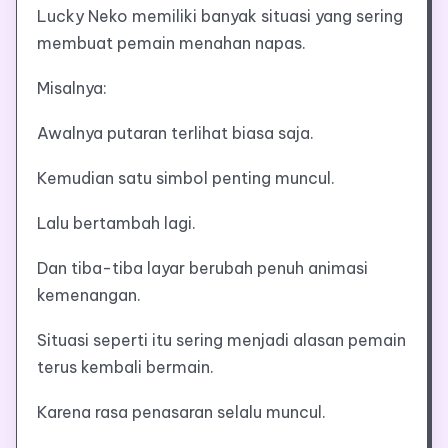
Lucky Neko memiliki banyak situasi yang sering
membuat pemain menahan napas.
Misalnya:
Awalnya putaran terlihat biasa saja.
Kemudian satu simbol penting muncul.
Lalu bertambah lagi.
Dan tiba-tiba layar berubah penuh animasi
kemenangan.
Situasi seperti itu sering menjadi alasan pemain
terus kembali bermain.
Karena rasa penasaran selalu muncul.