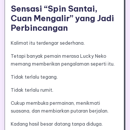
Sensasi “Spin Santai,
Cuan Mengalir” yang Jadi
Perbincangan
Kalimat itu terdengar sederhana.
Tetapi banyak pemain merasa Lucky Neko
memang memberikan pengalaman seperti itu.
Tidak terlalu tegang.
Tidak terlalu rumit.
Cukup membuka permainan, menikmati
suasana, dan membiarkan putaran berjalan.
Kadang hasil besar datang tanpa diduga.