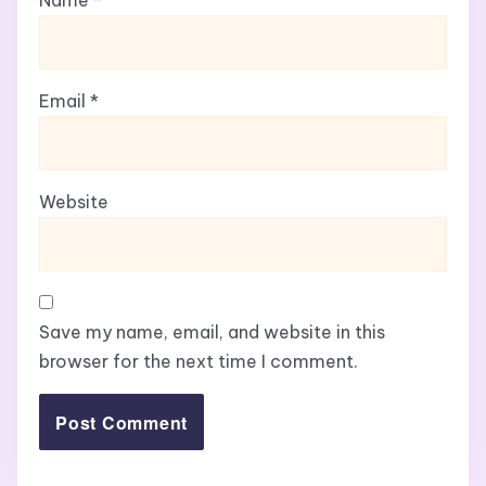
Name
*
Email
*
Website
Save my name, email, and website in this
browser for the next time I comment.