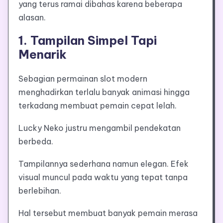
yang terus ramai dibahas karena beberapa
alasan.
1. Tampilan Simpel Tapi
Menarik
Sebagian permainan slot modern
menghadirkan terlalu banyak animasi hingga
terkadang membuat pemain cepat lelah.
Lucky Neko justru mengambil pendekatan
berbeda.
Tampilannya sederhana namun elegan. Efek
visual muncul pada waktu yang tepat tanpa
berlebihan.
Hal tersebut membuat banyak pemain merasa