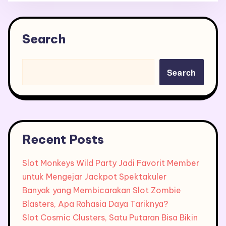
Search
Search
Recent Posts
Slot Monkeys Wild Party Jadi Favorit Member
untuk Mengejar Jackpot Spektakuler
Banyak yang Membicarakan Slot Zombie
Blasters, Apa Rahasia Daya Tariknya?
Slot Cosmic Clusters, Satu Putaran Bisa Bikin