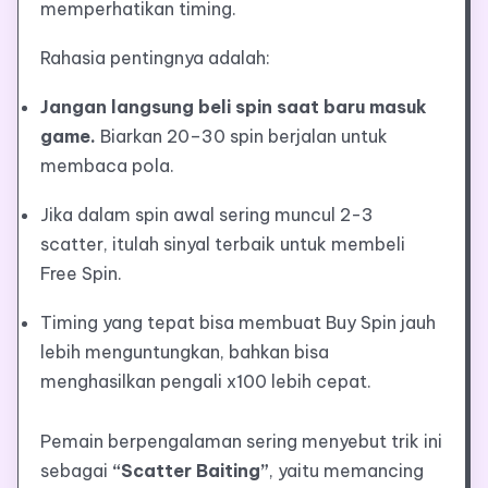
memperhatikan timing.
Rahasia pentingnya adalah:
Jangan langsung beli spin saat baru masuk
game.
Biarkan 20–30 spin berjalan untuk
membaca pola.
Jika dalam spin awal sering muncul 2-3
scatter, itulah sinyal terbaik untuk membeli
Free Spin.
Timing yang tepat bisa membuat Buy Spin jauh
lebih menguntungkan, bahkan bisa
menghasilkan pengali x100 lebih cepat.
Pemain berpengalaman sering menyebut trik ini
sebagai
“Scatter Baiting”
, yaitu memancing