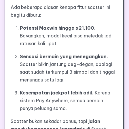
Ada beberapa alasan kenapa fitur scatter ini
begitu diburu:
Potensi Maxwin hingga x21.100.
Bayangkan, modal kecil bisa meledak jadi
ratusan kali lipat.
Sensasi bermain yang menegangkan.
Scatter bikin jantung deg-degan, apalagi
saat sudah terkumpul 3 simbol dan tinggal
menunggu satu lagi.
Kesempatan jackpot lebih adil.
Karena
sistem Pay Anywhere, semua pemain
punya peluang sama.
Scatter bukan sekadar bonus, tapi
jalan
menuju kemenangan legendaris
di Sweet