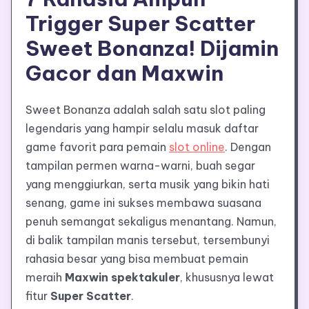
Trigger Super Scatter
Sweet Bonanza! Dijamin
Gacor dan Maxwin
Sweet Bonanza adalah salah satu slot paling
legendaris yang hampir selalu masuk daftar
game favorit para pemain
slot online
. Dengan
tampilan permen warna-warni, buah segar
yang menggiurkan, serta musik yang bikin hati
senang, game ini sukses membawa suasana
penuh semangat sekaligus menantang. Namun,
di balik tampilan manis tersebut, tersembunyi
rahasia besar yang bisa membuat pemain
meraih
Maxwin spektakuler
, khususnya lewat
fitur
Super Scatter
.