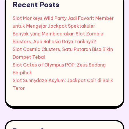
Recent Posts
Slot Monkeys Wild Party Jadi Favorit Member
untuk Mengejar Jackpot Spektakuler
Banyak yang Membicarakan Slot Zombie
Blasters, Apa Rahasia Daya Tariknya?
Slot Cosmic Clusters, Satu Putaran Bisa Bikin
Dompet Tebal
Slot Gates of Olympus POP: Zeus Sedang
Berpihak
Slot Sunnydaze Asylum: Jackpot Cair di Balik
Teror