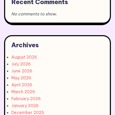
Recent Comments
No comments to show.
Archives
August 2026
July 2026
June 2026
May 2026
April 2026
March 2026
February 2026
January 2026
December 2025