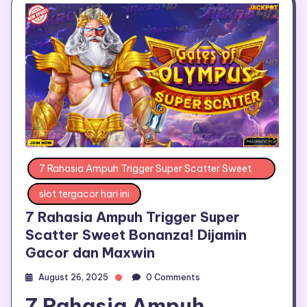
7 Rahasia Ampuh Trigger Super Scatter Sweet
Bonanza Maxwin!
slot tergacor hari ini
7 Rahasia Ampuh Trigger Super
Scatter Sweet Bonanza! Dijamin
Gacor dan Maxwin
August 26, 2025
0 Comments
7 Rahasia Ampuh