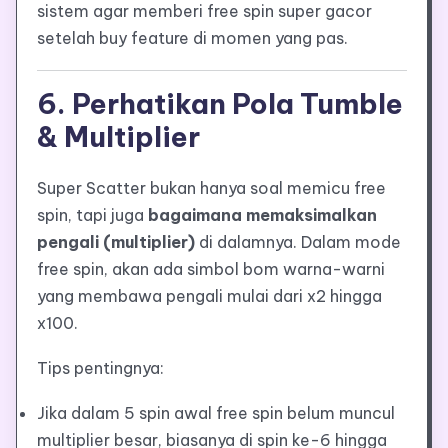
sistem agar memberi free spin super gacor
setelah buy feature di momen yang pas.
6. Perhatikan Pola Tumble
& Multiplier
Super Scatter bukan hanya soal memicu free
spin, tapi juga
bagaimana memaksimalkan
pengali (multiplier)
di dalamnya. Dalam mode
free spin, akan ada simbol bom warna-warni
yang membawa pengali mulai dari x2 hingga
x100.
Tips pentingnya:
Jika dalam 5 spin awal free spin belum muncul
multiplier besar, biasanya di spin ke-6 hingga