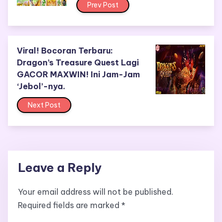
Prev Post
Viral! Bocoran Terbaru:
Dragon’s Treasure Quest Lagi
GACOR MAXWIN! Ini Jam-Jam
‘Jebol’-nya.
Next Post
Leave a Reply
Your email address will not be published.
Required fields are marked
*