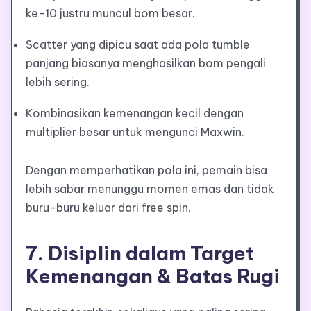
ke-10 justru muncul bom besar.
Scatter yang dipicu saat ada pola tumble
panjang biasanya menghasilkan bom pengali
lebih sering.
Kombinasikan kemenangan kecil dengan
multiplier besar untuk mengunci Maxwin.
Dengan memperhatikan pola ini, pemain bisa
lebih sabar menunggu momen emas dan tidak
buru-buru keluar dari free spin.
7. Disiplin dalam Target
Kemenangan & Batas Rugi