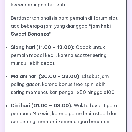
kecenderungan tertentu.
Berdasarkan analisis para pemain di forum slot,
ada beberapa jam yang dianggap
“jam hoki
Sweet Bonanza”
:
Siang hari (11.00 – 13.00):
Cocok untuk
pemain modal kecil, karena scatter sering
muncul lebih cepat.
Malam hari (20.00 – 23.00):
Disebut jam
paling gacor, karena bonus free spin lebih
sering memunculkan pengali x50 hingga x100.
Dini hari (01.00 – 03.00):
Waktu favorit para
pemburu Maxwin, karena game lebih stabil dan
cenderung memberi kemenangan beruntun.